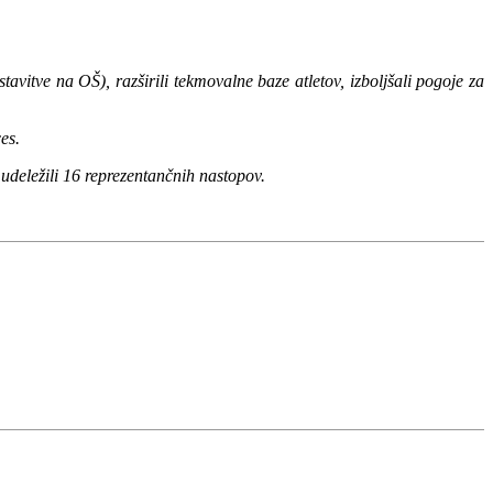
vitve na OŠ), razširili tekmovalne baze atletov, izboljšali pogoje za
es.
 udeležili 16 reprezentančnih nastopov.