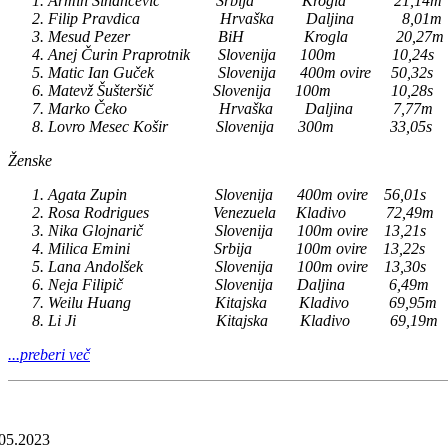
Armin Sinančevič Srbija Krogla 21,14m 
Filip Pravdica Hrvaška Daljina 8,01m
Mesud Pezer BiH Krogla 20,27m 1
Anej Čurin Praprotnik Slovenija 100m 10,24s
Matic Ian Guček Slovenija 400m ovire 50,32s
Matevž Šušteršič Slovenija 100m 10,28s 
Marko Čeko Hrvaška Daljina 7,77m 
Lovro Mesec Košir Slovenija 300m 33,05s
Ženske
Agata Zupin Slovenija 400m ovire 56,01s 
Rosa Rodrigues Venezuela Kladivo 72,49m 
Nika Glojnarič Slovenija 100m ovire 13,21s 
Milica Emini Srbija 100m ovire 13,22s 1
Lana Andolšek Slovenija 100m ovire 13,30s 
Neja Filipič Slovenija Daljina 6,49m 
Weilu Huang Kitajska Kladivo 69,95m 
Li Ji Kitajska Kladivo 69,19m 1
...preberi več
05.2023