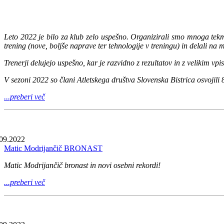
Leto 2022 je bilo za klub zelo uspešno. Organizirali smo mnoga tekmo
trening (nove, boljše naprave ter tehnologije v treningu) in delali na 
Trenerji delujejo uspešno, kar je razvidno z rezultatov in z velikim vp
V sezoni 2022 so člani Atletskega društva Slovenska Bistrica osvojili
...preberi več
09.2022
Matic Modrijančič BRONAST
Matic Modrijančič bronast in novi osebni rekordi!
...preberi več