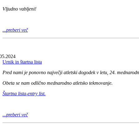
Vljudno vabljeni!
...preberi več
05.2024
Urnik in štartna lista
Pred nami je ponovno največji atletski dogodek v letu, 24. mednarodn
Obeta se nam odlično mednarodno atletsko tekmovanje.
Štartna lista-entry list.
...preberi več