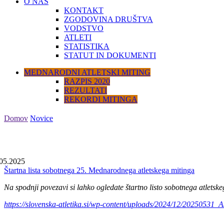
O NAS
KONTAKT
ZGODOVINA DRUŠTVA
VODSTVO
ATLETI
STATISTIKA
STATUT IN DOKUMENTI
MEDNARODNI ATLETSKI MITING
RAZPIS 2020
REZULTATI
REKORDI MITINGA
Domov
Novice
05.2025
Štartna lista sobotnega 25. Mednarodnega atletskega mitinga
Na spodnji povezavi si lahko ogledate štartno listo sobotnega atletskeg
https://slovenska-atletika.si/wp-content/uploads/2024/12/2025053