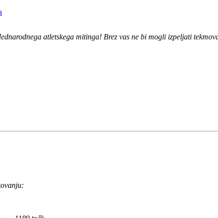
a
dnarodnega atletskega mitinga! Brez vas ne bi mogli izpeljati tekmov
kovanju: