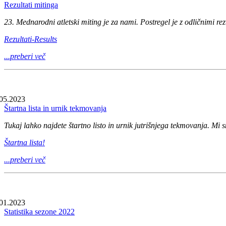
Rezultati mitinga
23. Mednarodni atletski miting je za nami. Postregel je z odličnimi rezu
Rezultati-Results
...preberi več
05.2023
Štartna lista in urnik tekmovanja
Tukaj lahko najdete štartno listo in urnik jutrišnjega tekmovanja. Mi s
Štartna lista!
...preberi več
01.2023
Statistika sezone 2022