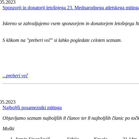
05.2023
Sponzorji in donatorji letošnjega 23. Mednarodnega atletskega miting
Iskreno se zahvaljujemo vsem sponzorjem in donatorjem letošnjega Me
S klikom na "preberi več" si lahko pogledate celoten seznam.
...preberi več
05.2023
Najboljši posamezniki mitinga
Objavljamo seznam najboljših 8 članov ter 8 najboljših članic po toč
Moški