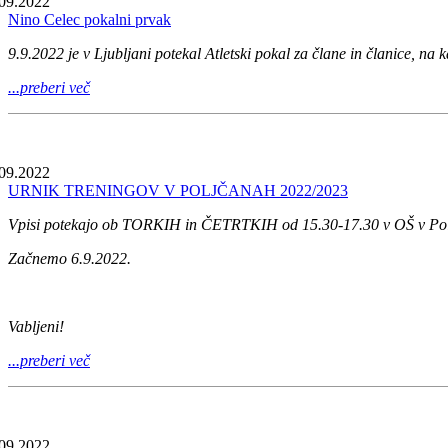
09.2022
Nino Celec pokalni prvak
9.9.2022 je v Ljubljani potekal Atletski pokal za člane in članice, na k
...preberi več
09.2022
URNIK TRENINGOV V POLJČANAH 2022/2023
Vpisi potekajo ob TORKIH in ČETRTKIH od 15.30-17.30 v OŠ v Pol
Začnemo 6.9.2022.
Vabljeni!
...preberi več
09.2022