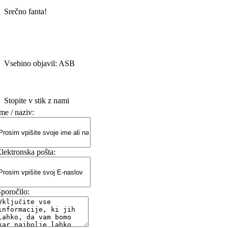
Srečno fanta!
Vsebino objavil: ASB
Stopite v stik z nami
me / naziv:
lektronska pošta:
poročilo: