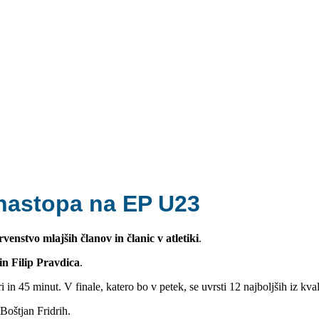
 nastopa na EP U23
enstvo mlajših članov in članic v atletiki
.
in Filip Pravdica
.
 in 45 minut. V finale, katero bo v petek, se uvrsti 12 najboljših iz kval
Boštjan Fridrih.