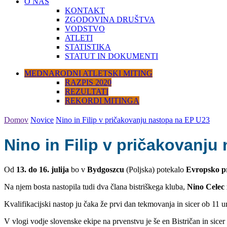
O NAS
KONTAKT
ZGODOVINA DRUŠTVA
VODSTVO
ATLETI
STATISTIKA
STATUT IN DOKUMENTI
MEDNARODNI ATLETSKI MITING
RAZPIS 2020
REZULTATI
REKORDI MITINGA
Domov
Novice
Nino in Filip v pričakovanju nastopa na EP U23
Nino in Filip v pričakovanju
Od
13. do 16. julija
bo v
Bydgoszcu
(Poljska) potekalo
Evropsko prv
Na njem bosta nastopila tudi dva člana bistriškega kluba,
Nino Celec 
Kvalifikacijski nastop ju čaka že prvi dan tekmovanja in sicer ob 11 uri
V vlogi vodje slovenske ekipe na prvenstvu je še en Bistričan in sicer 