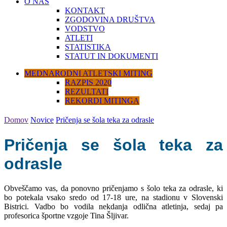
O NAS
KONTAKT
ZGODOVINA DRUŠTVA
VODSTVO
ATLETI
STATISTIKA
STATUT IN DOKUMENTI
MEDNARODNI ATLETSKI MITING
RAZPIS 2020
REZULTATI
REKORDI MITINGA
Domov
Novice
Pričenja se šola teka za odrasle
Pričenja se šola teka za
odrasle
Obveščamo vas, da ponovno pričenjamo s šolo teka za odrasle, ki
bo potekala vsako sredo od 17-18 ure, na stadionu v Slovenski
Bistrici. Vadbo bo vodila nekdanja odlična atletinja, sedaj pa
profesorica športne vzgoje Tina Šljivar.