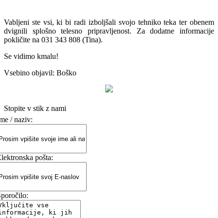
Vabljeni ste vsi, ki bi radi izboljšali svojo tehniko teka ter obenem
dvignili splošno telesno pripravljenost. Za dodatne informacije
pokličite na 031 343 808 (Tina).
Se vidimo kmalu!
Vsebino objavil: Boško
Stopite v stik z nami
me / naziv:
lektronska pošta:
poročilo: