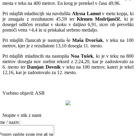
mesta v teku na 400 metrov. En krog je pretekel v času 49,96.
Pri mlajših mladincijh sta navdušila
Alyssa Lamut
v metu kopja, ki
je zmagala z rezultataom 45,59 ter
Klemen Modrijančič
, ki je
dosegel odličen rezultat v skoku v daljino 6,91, sicer ob preveliki
pomoči vetra +4,4 in si priskakal srebrno medaljo.
Pri mlajših članicah je nastopila še
Maša Dvoršak
, v teku na 100
metrov, kjer je z rezultatom 13,10 dosegla 11. mesto.
Pri mlajših mladincih sta nastopila
Noa Tušek
, ki je v teku na 800
metrov dosegla nov osebni rekord z 2:24,20, kar je zadostovalo za
6. mesto ter
Damjan Dovnik
v teku na 100 metrov, kateri je tekel
12,16, kar je zadostovalo za 12. mesto.
Vsebino objavil: ASB
Stopite v stik z nami
me / naziv: