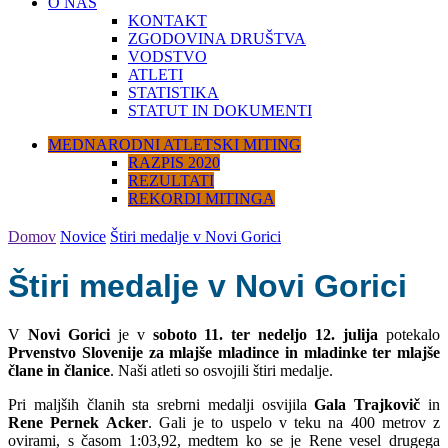
O NAS
KONTAKT
ZGODOVINA DRUŠTVA
VODSTVO
ATLETI
STATISTIKA
STATUT IN DOKUMENTI
MEDNARODNI ATLETSKI MITING
RAZPIS 2020
REZULTATI
REKORDI MITINGA
Domov
Novice
Štiri medalje v Novi Gorici
Štiri medalje v Novi Gorici
V
Novi Gorici
je v
soboto 11. ter nedeljo 12. julija
potekalo
Prvenstvo Slovenije za mlajše mladince in mladinke ter mlajše
člane in članice
. Naši atleti so osvojili štiri medalje.
Pri maljših članih sta srebrni medalji osvijila
Gala Trajkovič
in
Rene Pernek Acker
. Gali je to uspelo v teku na 400 metrov z
ovirami, s časom 1:03,92, medtem ko se je Rene vesel drugega