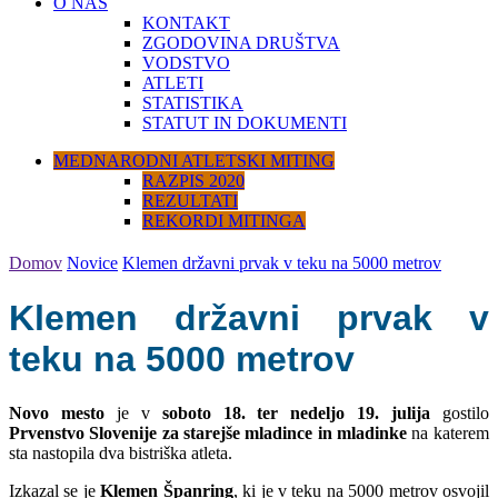
O NAS
KONTAKT
ZGODOVINA DRUŠTVA
VODSTVO
ATLETI
STATISTIKA
STATUT IN DOKUMENTI
MEDNARODNI ATLETSKI MITING
RAZPIS 2020
REZULTATI
REKORDI MITINGA
Domov
Novice
Klemen državni prvak v teku na 5000 metrov
Klemen državni prvak v
teku na 5000 metrov
Novo mesto
je v
soboto 18. ter nedeljo 19. julija
gostilo
Prvenstvo Slovenije za starejše mladince in mladinke
na katerem
sta nastopila dva bistriška atleta.
Izkazal se je
Klemen Španring
, ki je v teku na 5000 metrov osvojil