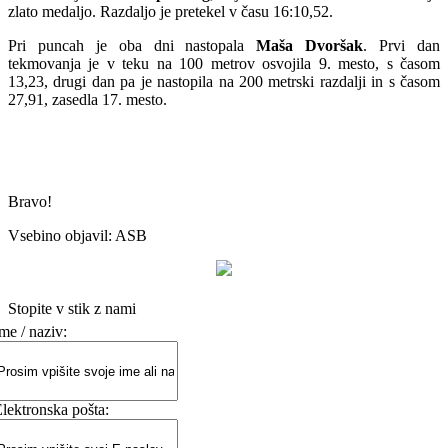
zlato medaljo. Razdaljo je pretekel v času 16:10,52.
Pri puncah je oba dni nastopala
Maša Dvoršak
. Prvi dan
tekmovanja je v teku na 100 metrov osvojila 9. mesto, s časom
13,23, drugi dan pa je nastopila na 200 metrski razdalji in s časom
27,91, zasedla 17. mesto.
Bravo!
Vsebino objavil: ASB
Stopite v stik z nami
me / naziv:
lektronska pošta: